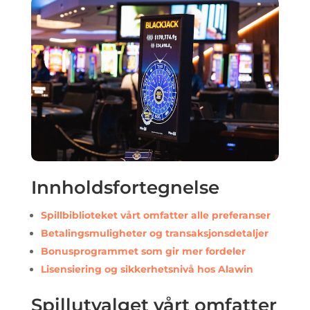
Innholdsfortegnelse
Spillbiblioteket vårt omfatter alle preferanser
Betalingsmuligheter og transaksjonsdetaljer
Bonusprogrammet som gir mer fordeler
Lisensiering og sikkerhetsnivå hos Alawin
Spillutvalget vårt omfatter