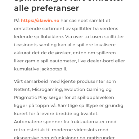
alle preferanser
På
https://alawin.no
har casinoet samlet et
omfattende sortiment av spilltitler fra verdens
ledende spillutviklere. Via over to tusen spilltitler
i casinoets samling kan alle spillere lokalisere
akkurat det de de ønsker, enten om spilleren
liker gamle spilleautomater, live dealer-bord eller
kumulative jackpotspill.
Vårt samarbeid med kjente produsenter som
NetEnt, Microgaming, Evolution Gaming og
Pragmatic Play sørger for at spillopplevelsen
ligger på toppnivå. Samtlige spilltype er grundig
kurert for å levere bredde og kvalitet.
Automatene spenner fra fruktautomater med
retro-estetikk til moderne videoslots med
ekspansive bonusfunksjoner og gratisrunder.