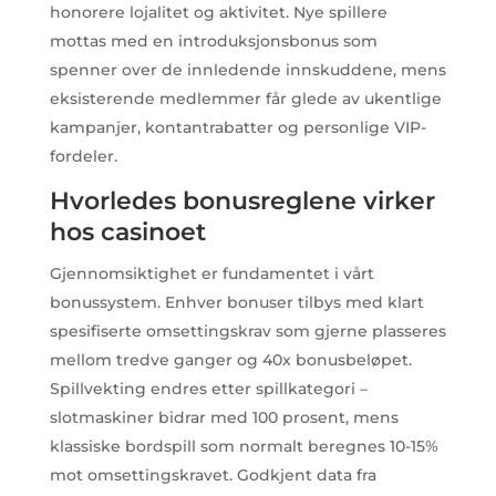
honorere lojalitet og aktivitet. Nye spillere
mottas med en introduksjonsbonus som
spenner over de innledende innskuddene, mens
eksisterende medlemmer får glede av ukentlige
kampanjer, kontantrabatter og personlige VIP-
fordeler.
Hvorledes bonusreglene virker
hos casinoet
Gjennomsiktighet er fundamentet i vårt
bonussystem. Enhver bonuser tilbys med klart
spesifiserte omsettingskrav som gjerne plasseres
mellom tredve ganger og 40x bonusbeløpet.
Spillvekting endres etter spillkategori –
slotmaskiner bidrar med 100 prosent, mens
klassiske bordspill som normalt beregnes 10-15%
mot omsettingskravet. Godkjent data fra