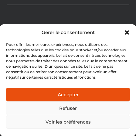
Gérer le consentement
RUBRIQUES
CONTACTEZ-
NOUS
Pour offrir les meilleures expériences, nous utilisons des
Nos actus
technologies telles que les cookies pour stocker et/ou accéder aux
informations des appareils. Le fait de consentir à ces technologies
Nos candidats
nous permettra de traiter des données telles que le comportement
rctubize@gmail.com
de navigation ou les ID uniques sur ce site. Le fait de ne pas
Notre programme
consentir ou de retirer son consentement peut avoir un effet
+32 474 06 27 17
négatif sur certaines caractéristiques et fonctions.
Nos brochures
Accepter
© Copyright Réveil Citoyen 2023. Made with by ❤
Refuser
Twoocom
.
Voir les préférences
Politque de protection des données