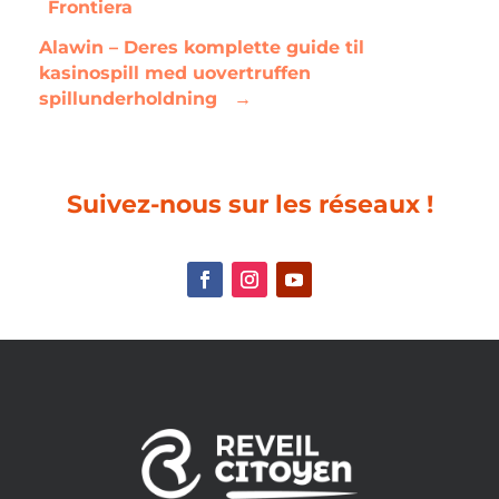
Frontiera
Alawin – Deres komplette guide til
kasinospill med uovertruffen
spillunderholdning
→
Suivez-nous sur les réseaux !