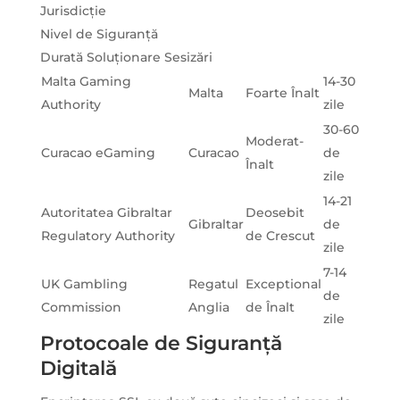
Jurisdicție
Nivel de Siguranță
Durată Soluționare Sesizări
Malta Gaming
14-30
Malta
Foarte Înalt
Authority
zile
30-60
Moderat-
Curacao eGaming
Curacao
de
Înalt
zile
14-21
Autoritatea Gibraltar
Deosebit
Gibraltar
de
Regulatory Authority
de Crescut
zile
7-14
UK Gambling
Regatul
Exceptional
de
Commission
Anglia
de Înalt
zile
Protocoale de Siguranță
Digitală