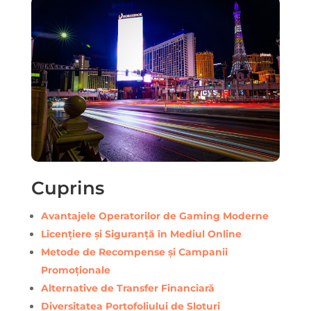
Cuprins
Avantajele Operatorilor de Gaming Moderne
Licențiere și Siguranță în Mediul Online
Metode de Recompense și Campanii
Promoționale
Alternative de Transfer Financiară
Diversitatea Portofoliului de Sloturi