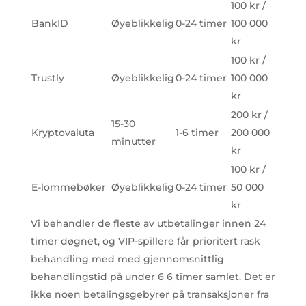
100 kr /
BankID
Øyeblikkelig
0-24 timer
100 000
kr
100 kr /
Trustly
Øyeblikkelig
0-24 timer
100 000
kr
200 kr /
15-30
Kryptovaluta
1-6 timer
200 000
minutter
kr
100 kr /
E-lommebøker
Øyeblikkelig
0-24 timer
50 000
kr
Vi behandler de fleste av utbetalinger innen 24
timer døgnet, og VIP-spillere får prioritert rask
behandling med med gjennomsnittlig
behandlingstid på under 6 6 timer samlet. Det er
ikke noen betalingsgebyrer på transaksjoner fra