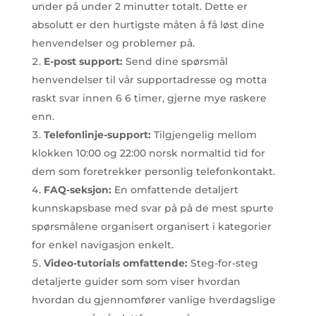
under på under 2 minutter totalt. Dette er
absolutt er den hurtigste måten å få løst dine
henvendelser og problemer på.
E-post support:
Send dine spørsmål
henvendelser til vår supportadresse og motta
raskt svar innen 6 6 timer, gjerne mye raskere
enn.
Telefonlinje-support:
Tilgjengelig mellom
klokken 10:00 og 22:00 norsk normaltid tid for
dem som foretrekker personlig telefonkontakt.
FAQ-seksjon:
En omfattende detaljert
kunnskapsbase med svar på på de mest spurte
spørsmålene organisert organisert i kategorier
for enkel navigasjon enkelt.
Video-tutorials omfattende:
Steg-for-steg
detaljerte guider som som viser hvordan
hvordan du gjennomfører vanlige hverdagslige