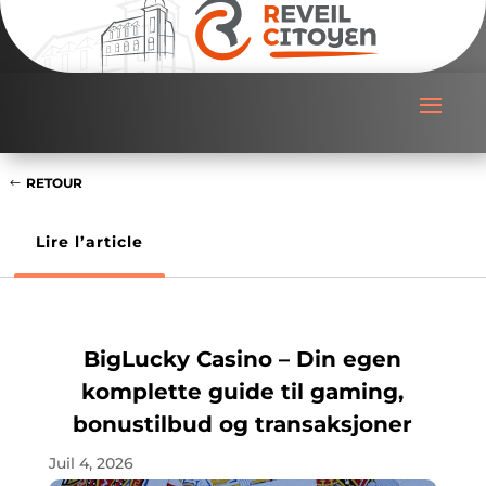
RETOUR
Lire l’article
BigLucky Casino – Din egen
komplette guide til gaming,
bonustilbud og transaksjoner
Juil 4, 2026