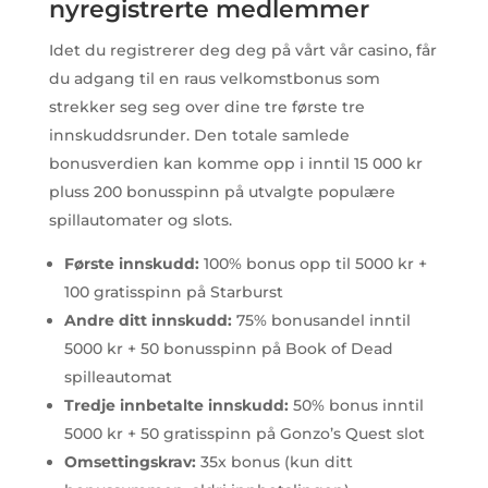
nyregistrerte medlemmer
Idet du registrerer deg deg på vårt vår casino, får
du adgang til en raus velkomstbonus som
strekker seg seg over dine tre første tre
innskuddsrunder. Den totale samlede
bonusverdien kan komme opp i inntil 15 000 kr
pluss 200 bonusspinn på utvalgte populære
spillautomater og slots.
Første innskudd:
100% bonus opp til 5000 kr +
100 gratisspinn på Starburst
Andre ditt innskudd:
75% bonusandel inntil
5000 kr + 50 bonusspinn på Book of Dead
spilleautomat
Tredje innbetalte innskudd:
50% bonus inntil
5000 kr + 50 gratisspinn på Gonzo’s Quest slot
Omsettingskrav:
35x bonus (kun ditt