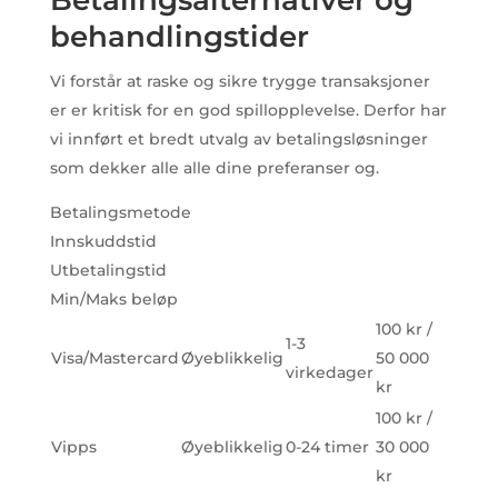
Betalingsalternativer og
behandlingstider
Vi forstår at raske og sikre trygge transaksjoner
er er kritisk for en god spillopplevelse. Derfor har
vi innført et bredt utvalg av betalingsløsninger
som dekker alle alle dine preferanser og.
Betalingsmetode
Innskuddstid
Utbetalingstid
Min/Maks beløp
100 kr /
1-3
Visa/Mastercard
Øyeblikkelig
50 000
virkedager
kr
100 kr /
Vipps
Øyeblikkelig
0-24 timer
30 000
kr