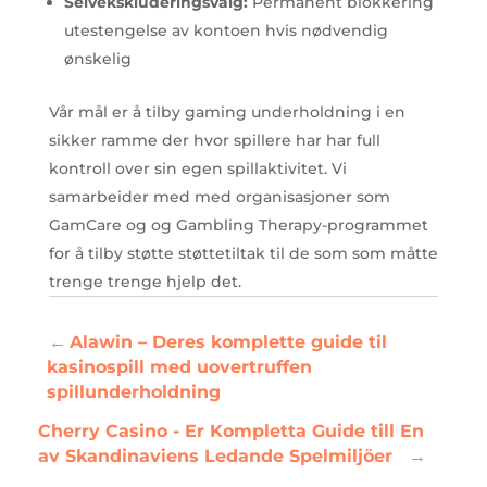
Selvekskluderingsvalg:
Permanent blokkering
utestengelse av kontoen hvis nødvendig
ønskelig
Vår mål er å tilby gaming underholdning i en
sikker ramme der hvor spillere har har full
kontroll over sin egen spillaktivitet. Vi
samarbeider med med organisasjoner som
GamCare og og Gambling Therapy-programmet
for å tilby støtte støttetiltak til de som som måtte
trenge trenge hjelp det.
←
Alawin – Deres komplette guide til
kasinospill med uovertruffen
spillunderholdning
Cherry Casino - Er Kompletta Guide till En
av Skandinaviens Ledande Spelmiljöer
→