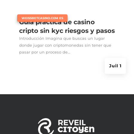
|
WEISSBETCASINO.COM ES
Guía práctica de casino
cripto sin kyc riesgos y pasos
Introducción Imagina que buscas un lugar
donde jugar con criptomonedas sin tener que
pasar por un proceso de...
Juil 1