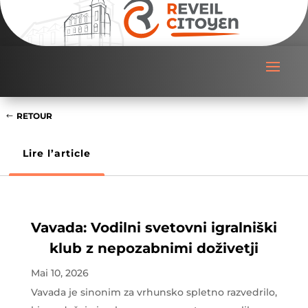
RETOUR
Lire l’article
Vavada: Vodilni svetovni igralniški
klub z nepozabnimi doživetji
Mai 10, 2026
Vavada je sinonim za vrhunsko spletno razvedrilo,