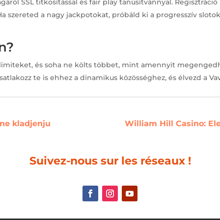
ról SSL titkosítással és fair play tanúsítvánnyal. Regisztráció
 szereted a nagy jackpotokat, próbáld ki a progresszív slotok
án?
 be limiteket, és soha ne költs többet, mint amennyit megeng
Csatlakozz te is ehhez a dinamikus közösséghez, és élvezd a 
ne kladjenju
William Hill Casino: E
Suivez-nous sur les réseaux !