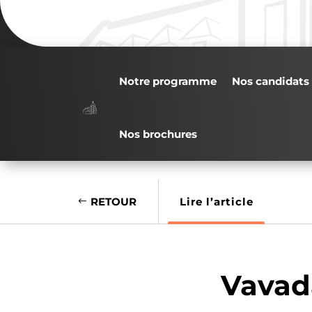
Notre programme
Nos candidats
Nos brochures
RETOUR
Lire l’article
Vavad