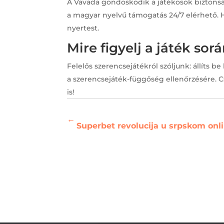
A Vavada gondoskodik a játékosok biztonságá
a magyar nyelvű támogatás 24/7 elérhető. Ha
nyertest.
Mire figyelj a játék sor
Felelős szerencsejátékról szóljunk: állíts
a szerencsejáték-függőség ellenőrzésére. 
is!
←
Superbet revolucija u srpskom onli