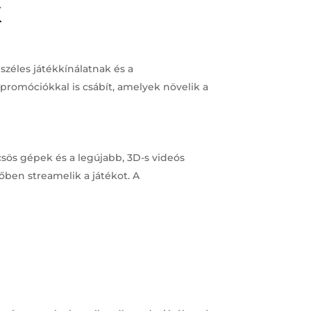
k
zéles játékkínálatnak és a
promóciókkal is csábít, amelyek növelik a
sös gépek és a legújabb, 3D-s videós
dőben streamelik a játékot. A