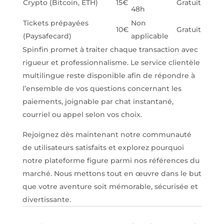
Crypto (Bitcoin, ETH)
15€
Gratuit
48h
Tickets prépayées
Non
10€
Gratuit
(Paysafecard)
applicable
Spinfin promet à traiter chaque transaction avec
rigueur et professionnalisme. Le service clientèle
multilingue reste disponible afin de répondre à
l’ensemble de vos questions concernant les
paiements, joignable par chat instantané,
courriel ou appel selon vos choix.
Rejoignez dès maintenant notre communauté
de utilisateurs satisfaits et explorez pourquoi
notre plateforme figure parmi nos références du
marché. Nous mettons tout en œuvre dans le but
que votre aventure soit mémorable, sécurisée et
divertissante.