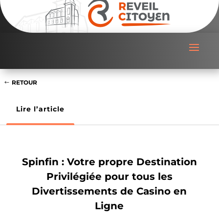
RETOUR
Lire l’article
Spinfin : Votre propre Destination
Privilégiée pour tous les
Divertissements de Casino en
Ligne