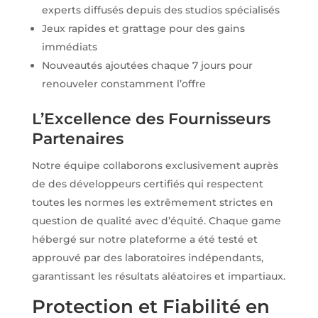
experts diffusés depuis des studios spécialisés
Jeux rapides et grattage pour des gains
immédiats
Nouveautés ajoutées chaque 7 jours pour
renouveler constamment l’offre
L’Excellence des Fournisseurs
Partenaires
Notre équipe collaborons exclusivement auprès
de des développeurs certifiés qui respectent
toutes les normes les extrêmement strictes en
question de qualité avec d’équité. Chaque game
hébergé sur notre plateforme a été testé et
approuvé par des laboratoires indépendants,
garantissant les résultats aléatoires et impartiaux.
Protection et Fiabilité en