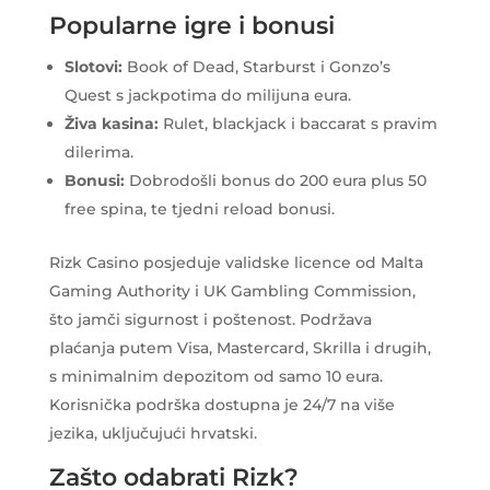
Popularne igre i bonusi
Slotovi:
Book of Dead, Starburst i Gonzo’s
Quest s jackpotima do milijuna eura.
Živa kasina:
Rulet, blackjack i baccarat s pravim
dilerima.
Bonusi:
Dobrodošli bonus do 200 eura plus 50
free spina, te tjedni reload bonusi.
Rizk Casino posjeduje validske licence od Malta
Gaming Authority i UK Gambling Commission,
što jamči sigurnost i poštenost. Podržava
plaćanja putem Visa, Mastercard, Skrilla i drugih,
s minimalnim depozitom od samo 10 eura.
Korisnička podrška dostupna je 24/7 na više
jezika, uključujući hrvatski.
Zašto odabrati Rizk?