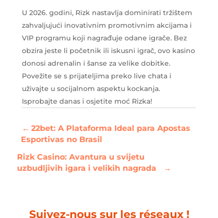
U 2026. godini, Rizk nastavlja dominirati tržištem
zahvaljujući inovativnim promotivnim akcijama i
VIP programu koji nagrađuje odane igrače. Bez
obzira jeste li početnik ili iskusni igrač, ovo kasino
donosi adrenalin i šanse za velike dobitke.
Povežite se s prijateljima preko live chata i
uživajte u socijalnom aspektu kockanja.
Isprobajte danas i osjetite moć Rizka!
←
22bet: A Plataforma Ideal para Apostas
Esportivas no Brasil
Rizk Casino: Avantura u svijetu
uzbudljivih igara i velikih nagrada
→
Suivez-nous sur les réseaux !