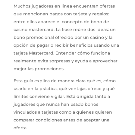
Muchos jugadores en línea encuentran ofertas
que mencionan pagos con tarjeta y regalos:
entre ellos aparece el concepto de bono de
casino mastercard. La frase reúne dos ideas: un
bono promocional ofrecido por un casino y la
opción de pagar o recibir beneficios usando una
tarjeta Mastercard. Entender cómo funciona
realmente evita sorpresas y ayuda a aprovechar
mejor las promociones.
Esta guía explica de manera clara qué es, cómo
usarlo en la práctica, qué ventajas ofrece y qué
límites conviene vigilar. Está dirigida tanto a
jugadores que nunca han usado bonos
vinculados a tarjetas como a quienes quieren
comparar condiciones antes de aceptar una
oferta.