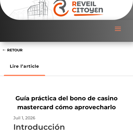
RETOUR
Lire l’article
Guía práctica del bono de casino
mastercard cómo aprovecharlo
Juil 1, 2026
Introducción