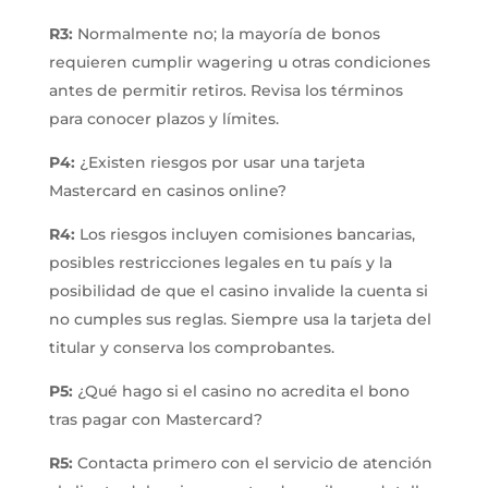
R3:
Normalmente no; la mayoría de bonos
requieren cumplir wagering u otras condiciones
antes de permitir retiros. Revisa los términos
para conocer plazos y límites.
P4:
¿Existen riesgos por usar una tarjeta
Mastercard en casinos online?
R4:
Los riesgos incluyen comisiones bancarias,
posibles restricciones legales en tu país y la
posibilidad de que el casino invalide la cuenta si
no cumples sus reglas. Siempre usa la tarjeta del
titular y conserva los comprobantes.
P5:
¿Qué hago si el casino no acredita el bono
tras pagar con Mastercard?
R5:
Contacta primero con el servicio de atención