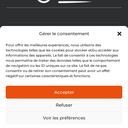
Gérer le consentement
RUBRIQUES
CONTACTEZ-
NOUS
Pour offrir les meilleures expériences, nous utilisons des
Nos actus
technologies telles que les cookies pour stocker et/ou accéder aux
informations des appareils. Le fait de consentir à ces technologies
Nos candidats
nous permettra de traiter des données telles que le comportement
rctubize@gmail.com
de navigation ou les ID uniques sur ce site. Le fait de ne pas
Notre programme
consentir ou de retirer son consentement peut avoir un effet
+32 474 06 27 17
négatif sur certaines caractéristiques et fonctions.
Nos brochures
Accepter
© Copyright Réveil Citoyen 2023. Made with by ❤
Refuser
Twoocom
.
Voir les préférences
Politque de protection des données