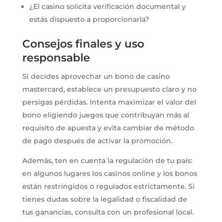
¿El casino solicita verificación documental y
estás dispuesto a proporcionarla?
Consejos finales y uso
responsable
Si decides aprovechar un bono de casino
mastercard, establece un presupuesto claro y no
persigas pérdidas. Intenta maximizar el valor del
bono eligiendo juegos que contribuyan más al
requisito de apuesta y evita cambiar de método
de pago después de activar la promoción.
Además, ten en cuenta la regulación de tu país:
en algunos lugares los casinos online y los bonos
están restringidos o regulados estrictamente. Si
tienes dudas sobre la legalidad o fiscalidad de
tus ganancias, consulta con un profesional local.