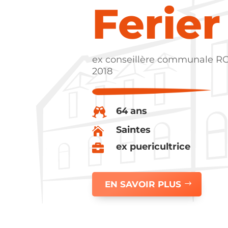
Ferier
ex conseillère communale RC 
2018
64 ans

Saintes

ex puericultrice

EN SAVOIR PLUS