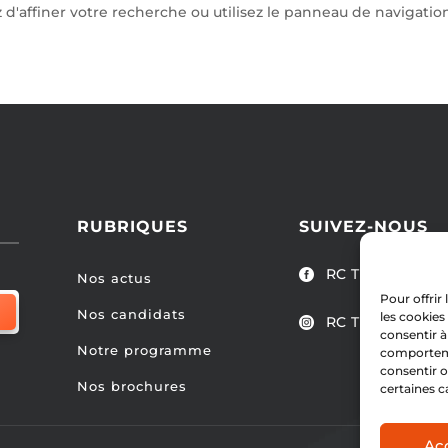
affiner votre recherche ou utilisez le panneau de navigation ci
RUBRIQUES
SUIVEZ-NOUS
RC Tubize

Nos actus
Pour offrir
Nos candidats
les cookies
RC Tubize

consentir à
Notre programme
comportemen
consentir o
Nos brochures
certaines c
Ac