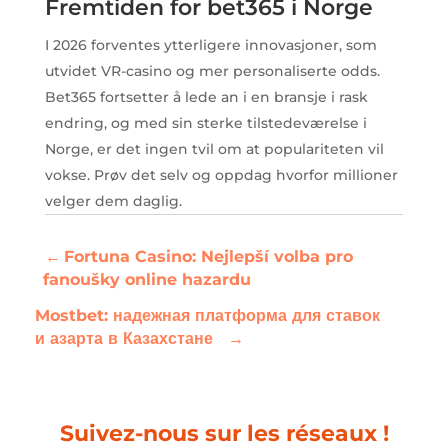
Fremtiden for bet365 i Norge
I 2026 forventes ytterligere innovasjoner, som
utvidet VR-casino og mer personaliserte odds.
Bet365 fortsetter å lede an i en bransje i rask
endring, og med sin sterke tilstedeværelse i
Norge, er det ingen tvil om at populariteten vil
vokse. Prøv det selv og oppdag hvorfor millioner
velger dem daglig.
←
Fortuna Casino: Nejlepší volba pro
fanoušky online hazardu
Mostbet: надежная платформа для ставок
и азарта в Казахстане
→
Suivez-nous sur les réseaux !