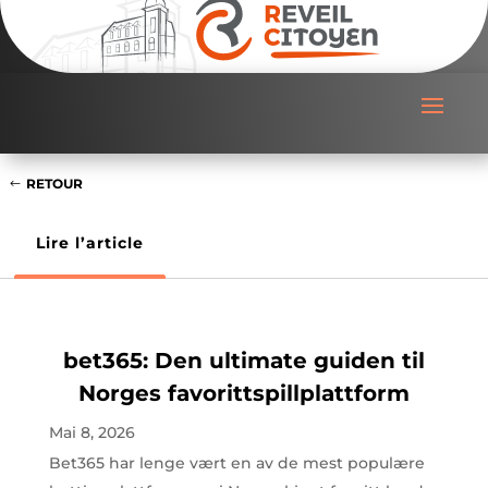
RETOUR
Lire l’article
bet365: Den ultimate guiden til
Norges favorittspillplattform
Mai 8, 2026
Bet365 har lenge vært en av de mest populære