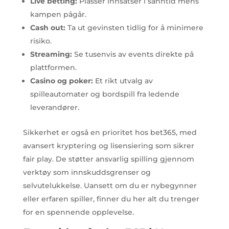
Live betting:
Plasser innsatser i sanntid mens
kampen pågår.
Cash out:
Ta ut gevinsten tidlig for å minimere
risiko.
Streaming:
Se tusenvis av events direkte på
plattformen.
Casino og poker:
Et rikt utvalg av
spilleautomater og bordspill fra ledende
leverandører.
Sikkerhet er også en prioritet hos bet365, med
avansert kryptering og lisensiering som sikrer
fair play. De støtter ansvarlig spilling gjennom
verktøy som innskuddsgrenser og
selvutelukkelse. Uansett om du er nybegynner
eller erfaren spiller, finner du her alt du trenger
for en spennende opplevelse.