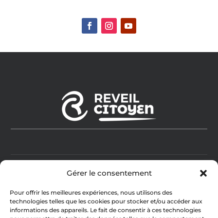
Gérer le consentement
RUBRIQUES
CONTACTEZ-
NOUS
Pour offrir les meilleures expériences, nous utilisons des
Nos actus
technologies telles que les cookies pour stocker et/ou accéder aux
informations des appareils. Le fait de consentir à ces technologies
Nos candidats