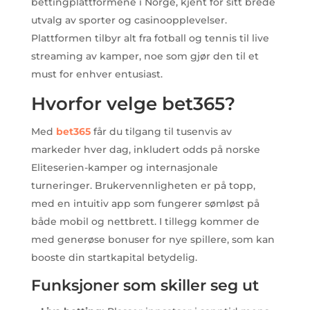
bettingplattformene i Norge, kjent for sitt brede
utvalg av sporter og casinoopplevelser.
Plattformen tilbyr alt fra fotball og tennis til live
streaming av kamper, noe som gjør den til et
must for enhver entusiast.
Hvorfor velge bet365?
Med
bet365
får du tilgang til tusenvis av
markeder hver dag, inkludert odds på norske
Eliteserien-kamper og internasjonale
turneringer. Brukervennligheten er på topp,
med en intuitiv app som fungerer sømløst på
både mobil og nettbrett. I tillegg kommer de
med generøse bonuser for nye spillere, som kan
booste din startkapital betydelig.
Funksjoner som skiller seg ut