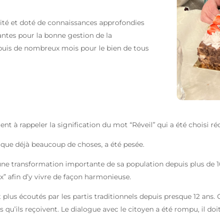
té et doté de connaissances approfondies
ntes pour la bonne gestion de la
epuis de nombreux mois pour le bien de tous
tient à rappeler la signification du mot “Réveil” qui a été choi
voque déjà beaucoup de choses, a été pesée.
une transformation importante de sa population depuis plus de 1
ux” afin d’y vivre de façon harmonieuse.
t plus écoutés par les partis traditionnels depuis presque 12 ans.
u’ils reçoivent. Le dialogue avec le citoyen a été rompu, il doi