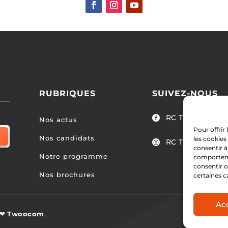
RUBRIQUES
SUIVEZ-NOUS
RC Tubize

Nos actus
Pour offrir
Nos candidats
les cookies
RC Tubize

consentir à
Notre programme
comportemen
consentir o
Nos brochures
certaines c
Ac
y ❤
Twoocom
.
Politque 