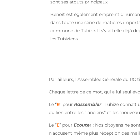
sont ses atouts principaux.
Benoît est également empreint d’humani
dans toute une série de matières importa
commune de Tubize. Il s’y attelle déjà d
les Tubiziens.
Par ailleurs, l’Assemblée Générale du RC 
Chaque lettre de ce mot, qui a lui seul é
Le “
R
” pour
Rassembler
: Tubize connaît 
du lien entre les “ anciens” et les “nouvea
Le “
E
” pour
Ecoute
r : Nos citoyens ne son
n’accusent même plus réception des mails q