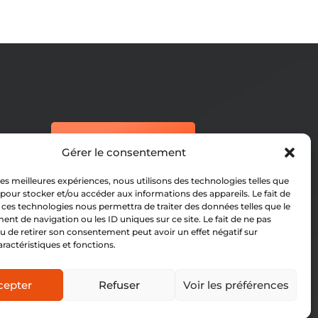
CONTACTEZ-NOUS
Gérer le consentement
rctubize@gmail.com
 les meilleures expériences, nous utilisons des technologies telles que
 pour stocker et/ou accéder aux informations des appareils. Le fait de
 ces technologies nous permettra de traiter des données telles que le
+32 474 06 27 17
t de navigation ou les ID uniques sur ce site. Le fait de ne pas
u de retirer son consentement peut avoir un effet négatif sur
aractéristiques et fonctions.
cepter
Refuser
Voir les préférences
de protection des données