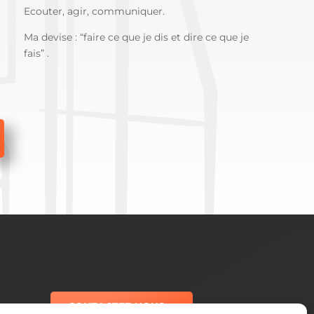
Ecouter, agir, communiquer.
Ma devise : “faire ce que je dis et dire ce que je
fais” .
CONTACTEZ-NOUS