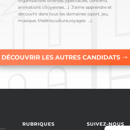
organisations diverses (spectacles, concerts,
animations citoyennes, ..). J’aime apprendre et
découvrir dans tous les domaines (sport, jeu,
musique, théâtre,culture,voyages …).
DÉCOUVRIR LES AUTRES CANDIDATS
RUBRIQUES
SUIVEZ-NOUS